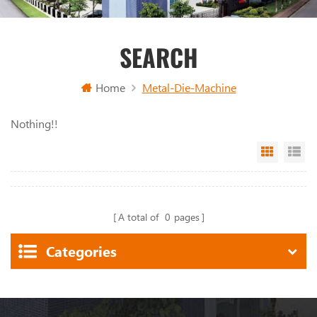
SEARCH
Home
Metal-Die-Machine
Nothing!!
Grid Vi
Li
A total of
0
pages
Categories